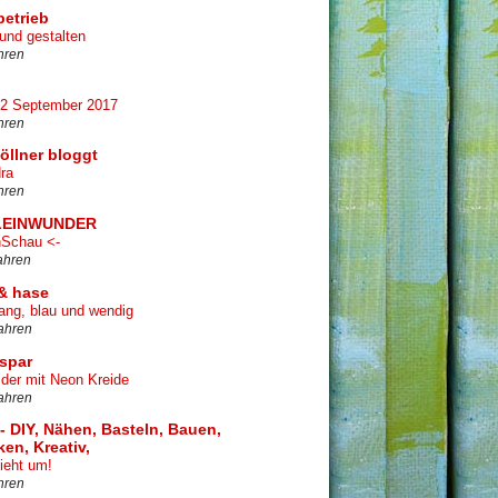
betrieb
rund gestalten
hren
12 September 2017
hren
öllner bloggt
ra
hren
LEINWUNDER
Schau <-
ahren
& hase
ng, blau und wendig
ahren
spar
lder mit Neon Kreide
ahren
 - DIY, Nähen, Basteln, Bauen,
en, Kreativ,
zieht um!
hren