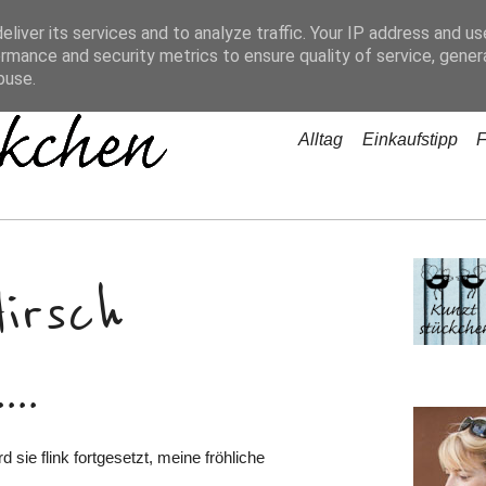
liver its services and to analyze traffic. Your IP address and u
rmance and security metrics to ensure quality of service, gene
buse.
Alltag
Einkaufstipp
F
Hirsch
..
 sie flink fortgesetzt, meine fröhliche