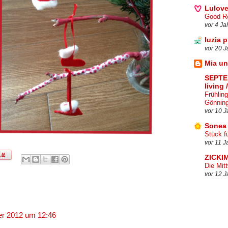
Lulov
Good Re
vor 4 Ja
luzia 
vor 20 J
Mia u
SEPTEM
living
Frühlin
Gönnin
vor 10 J
Sonea
Stück f
vor 11 J
ZICKIM
Die Mit
vor 12 J
r 2012 um 12:46