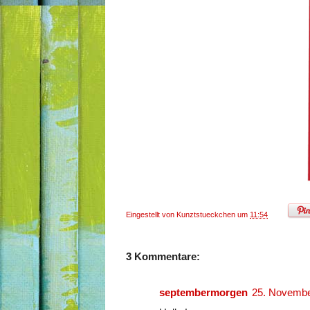
Eingestellt von
Kunztstueckchen
um
11:54
3 Kommentare:
septembermorgen
25. Novembe