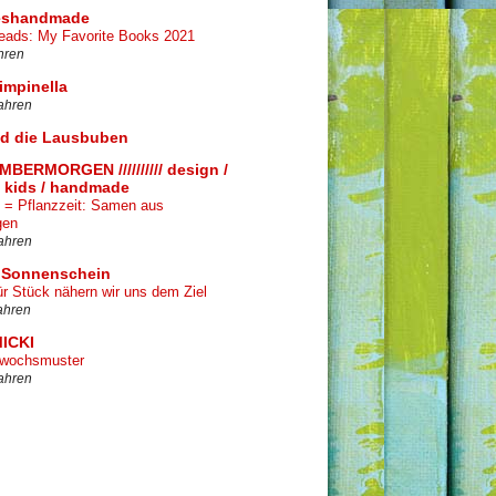
eshandmade
ads: My Favorite Books 2021
hren
pimpinella
ahren
nd die Lausbuben
BERMORGEN ////////// design /
 / kids / handmade
g = Pflanzzeit: Samen aus
gen
ahren
 Sonnenschein
ür Stück nähern wir uns dem Ziel
ahren
ICKI
twochsmuster
ahren