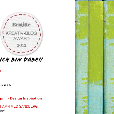
m
chön
prill - Design Inspiration
g
HAMN MED SANDBERG
hren