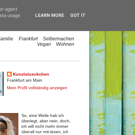
ser-agent
rate usage
LEARN MORE
GOT IT
amilie
Frankfurt
Selbermachen
Vegan
Wohnen
Kunztstueckchen
Frankfurt am Main
Mein Profil vollständig anzeigen
So, eine Weile hab ich
überlegt, aber nein, doch,
ich will nicht mehr immer
überall nur mit-lesen, ich