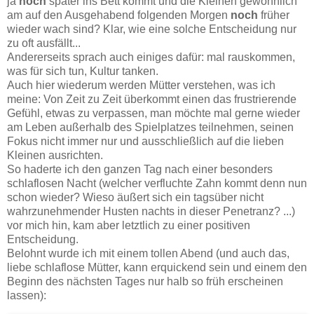
ja
noch
später ins Bett kommt und die Kleinen gewöhnlich
am auf den Ausgehabend folgenden Morgen
noch
früher
wieder wach sind? Klar, wie eine solche Entscheidung nur
zu oft ausfällt...
Andererseits sprach auch einiges dafür: mal rauskommen,
was für sich tun, Kultur tanken.
Auch hier wiederum werden Mütter verstehen, was ich
meine: Von Zeit zu Zeit überkommt einen das frustrierende
Gefühl, etwas zu verpassen, man möchte mal gerne wieder
am Leben außerhalb des Spielplatzes teilnehmen, seinen
Fokus nicht immer nur und ausschließlich auf die lieben
Kleinen ausrichten.
So haderte ich den ganzen Tag nach einer besonders
schlaflosen Nacht (welcher verfluchte Zahn kommt denn nun
schon wieder? Wieso äußert sich ein tagsüber nicht
wahrzunehmender Husten nachts in dieser Penetranz? ...)
vor mich hin, kam aber letztlich zu einer positiven
Entscheidung.
Belohnt wurde ich mit einem tollen Abend (und auch das,
liebe schlaflose Mütter, kann erquickend sein und einem den
Beginn des nächsten Tages nur halb so früh erscheinen
lassen):