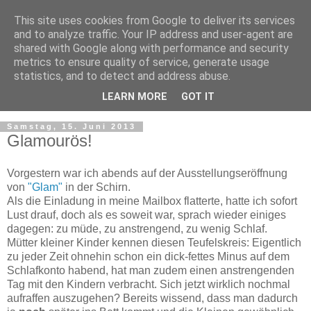
This site uses cookies from Google to deliver its services
and to analyze traffic. Your IP address and user-agent are
shared with Google along with performance and security
metrics to ensure quality of service, generate usage
statistics, and to detect and address abuse.
LEARN MORE
GOT IT
Samstag, 15. Juni 2013
Glamourös!
Vorgestern war ich abends auf der Ausstellungseröffnung
von
"Glam"
in der Schirn.
Als die Einladung in meine Mailbox flatterte, hatte ich sofort
Lust drauf, doch als es soweit war, sprach wieder einiges
dagegen: zu müde, zu anstrengend, zu wenig Schlaf.
Mütter kleiner Kinder kennen diesen Teufelskreis: Eigentlich
zu jeder Zeit ohnehin schon ein dick-fettes Minus auf dem
Schlafkonto habend, hat man zudem einen anstrengenden
Tag mit den Kindern verbracht. Sich jetzt wirklich nochmal
aufraffen auszugehen? Bereits wissend, dass man dadurch