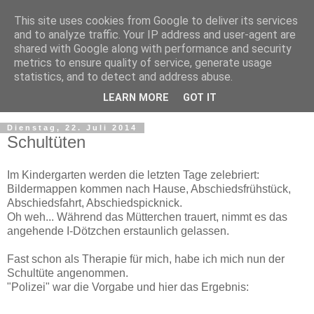
This site uses cookies from Google to deliver its services
and to analyze traffic. Your IP address and user-agent are
shared with Google along with performance and security
metrics to ensure quality of service, generate usage
statistics, and to detect and address abuse.
LEARN MORE
GOT IT
Dienstag, 22. Juli 2014
Schultüten
Im Kindergarten werden die letzten Tage zelebriert:
Bildermappen kommen nach Hause, Abschiedsfrühstück,
Abschiedsfahrt, Abschiedspicknick.
Oh weh... Während das Mütterchen trauert, nimmt es das
angehende I-Dötzchen erstaunlich gelassen.
Fast schon als Therapie für mich, habe ich mich nun der
Schultüte angenommen.
"Polizei" war die Vorgabe und hier das Ergebnis: