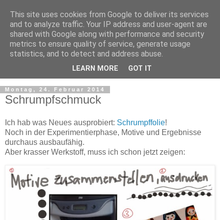
This site uses cookies from Google to deliver its services
and to analyze traffic. Your IP address and user-agent are
shared with Google along with performance and security
metrics to ensure quality of service, generate usage
statistics, and to detect and address abuse.
LEARN MORE
GOT IT
Montag, 24. Februar 2014
Schrumpfschmuck
Ich hab was Neues ausprobiert:
Schrumpffolie
!
Noch in der Experimentierphase, Motive und Ergebnisse
durchaus ausbaufähig.
Aber krasser Werkstoff, muss ich schon jetzt zeigen: