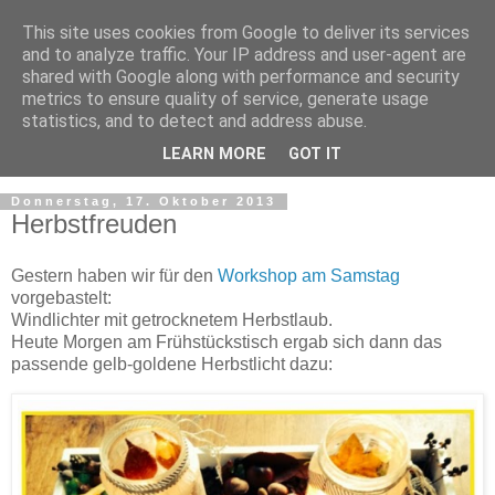
This site uses cookies from Google to deliver its services
and to analyze traffic. Your IP address and user-agent are
shared with Google along with performance and security
metrics to ensure quality of service, generate usage
statistics, and to detect and address abuse.
LEARN MORE
GOT IT
Donnerstag, 17. Oktober 2013
Herbstfreuden
Gestern haben wir für den
Workshop am Samstag
vorgebastelt:
Windlichter mit getrocknetem Herbstlaub.
Heute Morgen am Frühstückstisch ergab sich dann das
passende gelb-goldene Herbstlicht dazu: