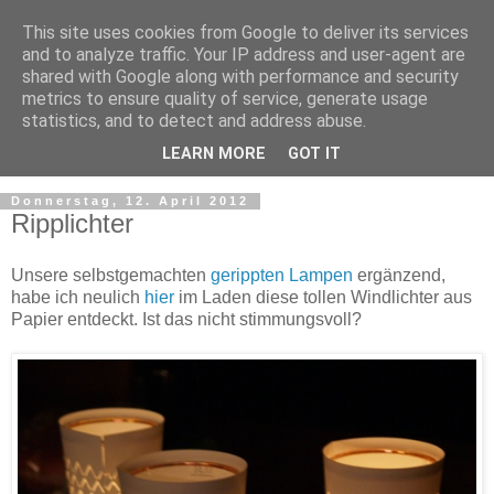
This site uses cookies from Google to deliver its services
and to analyze traffic. Your IP address and user-agent are
shared with Google along with performance and security
metrics to ensure quality of service, generate usage
statistics, and to detect and address abuse.
LEARN MORE
GOT IT
Donnerstag, 12. April 2012
Ripplichter
Unsere selbstgemachten
gerippten Lampen
ergänzend,
habe ich neulich
hier
im Laden diese tollen Windlichter aus
Papier entdeckt. Ist das nicht stimmungsvoll?