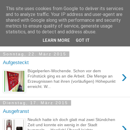
This site uses cookies from Google to deliver its services
and to analyze traffic. Your IP address and user-agent are
shared with Google along with performance and security
metrics to ensure quality of service, generate usage
statistics, and to detect and address abuse.
LEARN MORE
GOT IT
Sonntag, 22. März 2015
Aufgesteckt
›
Bügelperlen-Wochende. Schon vor dem
Frühstück ging es an die Arbeit. Die Menge an
Erzeugnissen hat ihren (vorläufigen) Höhepunkt
erreicht. W...
Dienstag, 17. März 2015
Ausgefranst
Neulich hatte ich doch glatt mal zwei Stündchen
›
Zeit und konnte ein wenig in der Stadt
bummeln.... Herrlich! Überall leichte