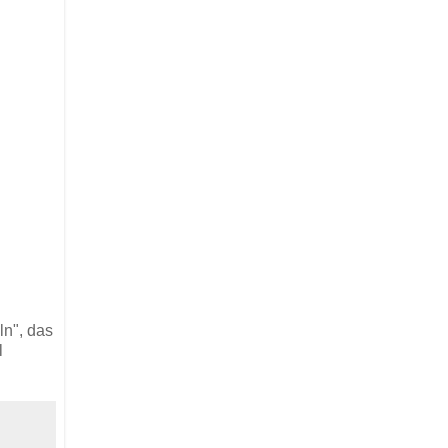
ln", das
l