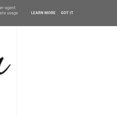
ser-agent
rate usage
LEARN MORE
GOT IT