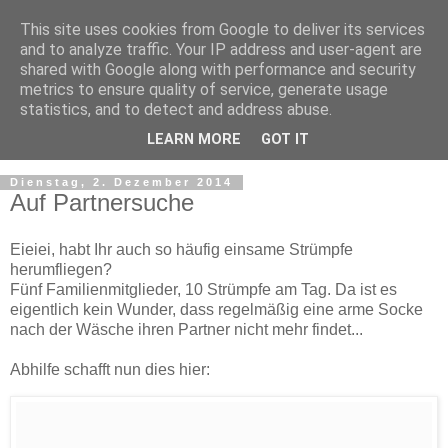
This site uses cookies from Google to deliver its services
and to analyze traffic. Your IP address and user-agent are
shared with Google along with performance and security
metrics to ensure quality of service, generate usage
statistics, and to detect and address abuse.
LEARN MORE
GOT IT
Dienstag, 2. Dezember 2014
Auf Partnersuche
Eieiei, habt Ihr auch so häufig einsame Strümpfe
herumfliegen?
Fünf Familienmitglieder, 10 Strümpfe am Tag. Da ist es
eigentlich kein Wunder, dass regelmäßig eine arme Socke
nach der Wäsche ihren Partner nicht mehr findet...
Abhilfe schafft nun dies hier: