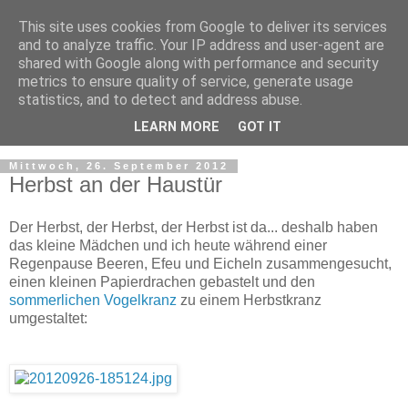
This site uses cookies from Google to deliver its services
and to analyze traffic. Your IP address and user-agent are
shared with Google along with performance and security
metrics to ensure quality of service, generate usage
statistics, and to detect and address abuse.
LEARN MORE
GOT IT
Mittwoch, 26. September 2012
Herbst an der Haustür
Der Herbst, der Herbst, der Herbst ist da... deshalb haben
das kleine Mädchen und ich heute während einer
Regenpause Beeren, Efeu und Eicheln zusammengesucht,
einen kleinen Papierdrachen gebastelt und den
sommerlichen Vogelkranz
zu einem Herbstkranz
umgestaltet: