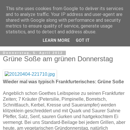
This site uses cookies from Google to deliver its services
and to analyze traffic. Your IP address and user-agent are
shared with Google along with performance and security
metrics to ensure quality of service, generate usage
statistics, and to detect and address abuse.
LEARN MORE
GOT IT
Donnerstag, 5. April 2012
Grüne Soße am grünen Donnerstag
Wieder mal was typisch Frankfurterisches: Grüne Soße
Angeblich schon Goethes Leibspeise zu seinen Frankfurter
Zeiten; 7 Kräuter (Petersilie, Pimpinelle, Borretsch,
Schnittlauch, Kerbel, Kresse und Sauerampfer) werden
klitzeklein geschreddert und mit Quark und Saurer Sahne
Pfeffer, Salz, Senf, sauren Gurken und hartgekochtem Ei
vermengt. Bei uns Standard-Beilage bei jedem Grillen, aber
heute, am vegetarischen Gründonnerstag, natürlich