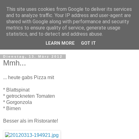
This site uses cookies from Google to deliver its services
and to analyze traffic. Your IP address and user-agent are
shared with Google along with performance and security
metrics to ensure quality of service, generate usage
statistics, and to detect and address abuse.
LEARN MORE
GOT IT
Dienstag, 13. März 2012
Mmh...
... heute gabs Pizza mit
* Blattspinat
* getrockneten Tomaten
* Gorgonzola
* Birnen
Besser als im Ristorante!