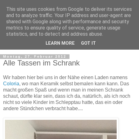
This site uses cookies from Google to deliver its services
and to analyze traffic. Your IP address and user-agent are
shared with Google along with performance and security
metrics to ensure quality of service, generate usage
statistics, and to detect and address abuse.
LEARN MORE
GOT IT
Montag, 27. Februar 2012
Alle Tassen im Schrank
Wir haben hier bei uns in der Nähe einen Laden namens
Coloria
, wo man Keramik selbst bemalen kann kann. Das
macht großen Spaß und wenn man in meinen Schrank
schaut, dürfte klar sein, dass ich da, natürlich, als ich noch
nicht so viele Kinder im Schlepptau hatte, das ein oder
andere Stündchen verbracht habe....